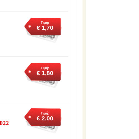
Τιμή:
€ 1,70
Τιμή:
€ 1,80
Τιμή:
€ 2,00
022