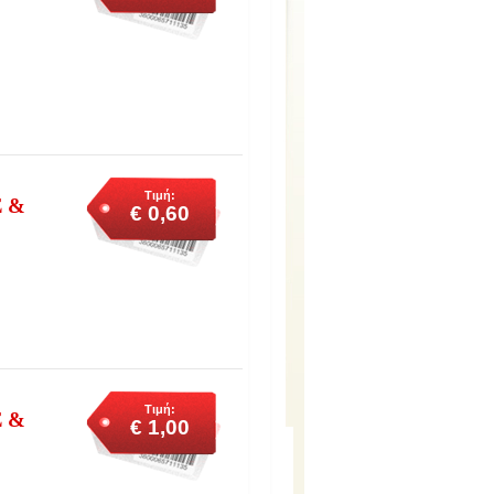
Τιμή:
 &
€ 0,60
Τιμή:
 &
€ 1,00