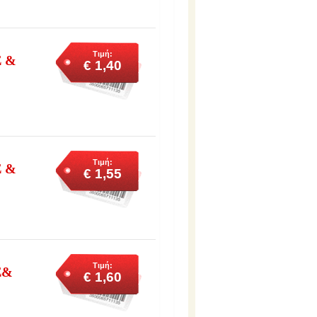
Τιμή:
 &
€ 1,40
Τιμή:
 &
€ 1,55
Τιμή:
Σ&
€ 1,60