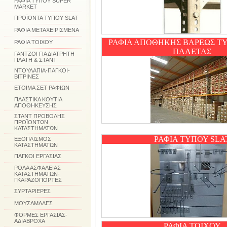
ΡΑΦΙΑ ΤΥΠΟΥ SUPER
MARKET
ΠΡΟΪΟΝΤΑ ΤΥΠΟΥ SLAT
ΡΑΦΙΑ ΜΕΤΑΧΕΙΡΙΣΜΕΝΑ
ΡΑΦΙΑ ΑΠΟΘΗΚΗΣ ΒΑΡΕΩΣ ΤΥ
ΡΑΦΙΑ ΤΟΙΧΟΥ
ΠΑΛΕΤΑΣ
ΓΑΝΤΖΟΙ ΓΙΑ ΔΙΑΤΡΗΤΗ
ΠΛΑΤΗ & ΣΤΑΝΤ
ΝΤΟΥΛΑΠΙΑ-ΠΑΓΚΟΙ-
ΒΙΤΡΙΝΕΣ
ΕΤΟΙΜΑ ΣΕΤ ΡΑΦΙΩΝ
ΠΛΑΣΤΙΚΑ ΚΟΥΤΙΑ
ΑΠΟΘΗΚΕΥΣΗΣ
ΣΤΑΝΤ ΠΡΟΒΟΛΗΣ
ΠΡΟΪΟΝΤΩΝ
ΚΑΤΑΣΤΗΜΑΤΩΝ
ΡΑΦΙΑ ΤΥΠΟΥ SLA
ΕΞΟΠΛΙΣΜΟΣ
ΚΑΤΑΣΤΗΜΑΤΩΝ
ΠΑΓΚΟΙ ΕΡΓΑΣΙΑΣ
ΡΟΛΑ ΑΣΦΑΛΕΙΑΣ
ΚΑΤΑΣΤΗΜΑΤΩΝ-
ΓΚΑΡΑΖΟΠΟΡΤΕΣ
ΣΥΡΤΑΡΙΕΡΕΣ
ΜΟΥΣΑΜΑΔΕΣ
ΦΟΡΜΕΣ ΕΡΓΑΣΙΑΣ-
ΑΔΙΑΒΡΟΧΑ
ΡΑΦΙΑ ΤΟΙΧΟΥ