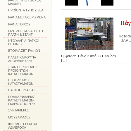
ΡΑΦΙΑ ΤΥΠΟΥ SUPER
MARKET
ΠΡΟΪΟΝΤΑ ΤΥΠΟΥ SLAT
ΡΑΦΙΑ ΜΕΤΑΧΕΙΡΙΣΜΕΝΑ
Πάγ
ΡΑΦΙΑ ΤΟΙΧΟΥ
ΓΑΝΤΖΟΙ ΓΙΑ ΔΙΑΤΡΗΤΗ
ΠΛΑΤΗ & ΣΤΑΝΤ
κατασ
-ΒΑΡ
ΝΤΟΥΛΑΠΙΑ-ΠΑΓΚΟΙ-
ΒΙΤΡΙΝΕΣ
ΕΤΟΙΜΑ ΣΕΤ ΡΑΦΙΩΝ
Εμφάνιση 1 έως 2 από 2 (1 Σελίδα)
ΠΛΑΣΤΙΚΑ ΚΟΥΤΙΑ
| 1 |
ΑΠΟΘΗΚΕΥΣΗΣ
ΣΤΑΝΤ ΠΡΟΒΟΛΗΣ
ΠΡΟΪΟΝΤΩΝ
ΚΑΤΑΣΤΗΜΑΤΩΝ
ΕΞΟΠΛΙΣΜΟΣ
ΚΑΤΑΣΤΗΜΑΤΩΝ
ΠΑΓΚΟΙ ΕΡΓΑΣΙΑΣ
ΡΟΛΑ ΑΣΦΑΛΕΙΑΣ
ΚΑΤΑΣΤΗΜΑΤΩΝ-
ΓΚΑΡΑΖΟΠΟΡΤΕΣ
ΣΥΡΤΑΡΙΕΡΕΣ
ΜΟΥΣΑΜΑΔΕΣ
ΦΟΡΜΕΣ ΕΡΓΑΣΙΑΣ-
ΑΔΙΑΒΡΟΧΑ