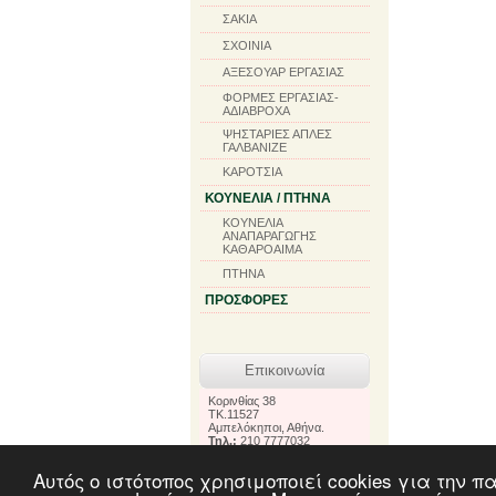
ΣΑΚΙΑ
ΣΧΟΙΝΙΑ
ΑΞΕΣΟΥΑΡ ΕΡΓΑΣΙΑΣ
ΦΟΡΜΕΣ ΕΡΓΑΣΙΑΣ-
ΑΔΙΑΒΡΟΧΑ
ΨΗΣΤΑΡΙΕΣ ΑΠΛΕΣ
ΓΑΛΒΑΝΙΖΕ
ΚΑΡΟΤΣΙΑ
ΚΟΥΝΕΛΙΑ / ΠΤΗΝΑ
ΚΟΥΝΕΛΙΑ
ΑΝΑΠΑΡΑΓΩΓΗΣ
ΚΑΘΑΡΟΑΙΜΑ
ΠΤΗΝΑ
ΠΡΟΣΦΟΡΕΣ
Επικοινωνία
Κορινθίας 38
TK.11527
Αμπελόκηποι, Αθήνα.
Τηλ.:
210 7777032
-2107706199
Fax.:
210 7777032
Αυτός ο ιστότοπος χρησιμοποιεί cookies για την