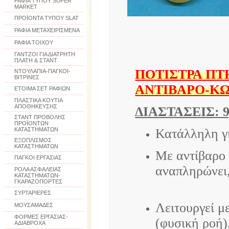
ΡΑΦΙΑ ΤΥΠΟΥ SUPER
MARKET
ΠΡΟΪΟΝΤΑ ΤΥΠΟΥ SLAT
ΡΑΦΙΑ ΜΕΤΑΧΕΙΡΙΣΜΕΝΑ
ΡΑΦΙΑ ΤΟΙΧΟΥ
ΓΑΝΤΖΟΙ ΓΙΑ ΔΙΑΤΡΗΤΗ
ΠΛΑΤΗ & ΣΤΑΝΤ
ΠΟΤΙΣΤΡΑ ΠΤ
ΝΤΟΥΛΑΠΙΑ-ΠΑΓΚΟΙ-
ΒΙΤΡΙΝΕΣ
ΑΝΤΙΒΑΡΟ-ΚΩ
ΕΤΟΙΜΑ ΣΕΤ ΡΑΦΙΩΝ
ΠΛΑΣΤΙΚΑ ΚΟΥΤΙΑ
ΑΠΟΘΗΚΕΥΣΗΣ
ΔΙΑΣΤΑΣΕΙΣ: 9,
ΣΤΑΝΤ ΠΡΟΒΟΛΗΣ
ΠΡΟΪΟΝΤΩΝ
ΚΑΤΑΣΤΗΜΑΤΩΝ
Κατάλληλη γι
ΕΞΟΠΛΙΣΜΟΣ
ΚΑΤΑΣΤΗΜΑΤΩΝ
Με αντίβαρο 
ΠΑΓΚΟΙ ΕΡΓΑΣΙΑΣ
αναπληρώνει
ΡΟΛΑ ΑΣΦΑΛΕΙΑΣ
ΚΑΤΑΣΤΗΜΑΤΩΝ-
ΓΚΑΡΑΖΟΠΟΡΤΕΣ
ΣΥΡΤΑΡΙΕΡΕΣ
Λειτουργεί μ
ΜΟΥΣΑΜΑΔΕΣ
ΦΟΡΜΕΣ ΕΡΓΑΣΙΑΣ-
(φυσική ροή),
ΑΔΙΑΒΡΟΧΑ