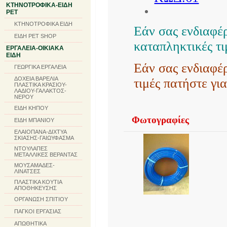
ΚΤΗΝΟΤΡΟΦΙΚΑ-ΕΙΔΗ
PET
ΚΤΗΝΟΤΡΟΦΙΚΑ ΕΙΔΗ
Εάν σας ενδιαφ
ΕΙΔΗ PET SHOP
καταπληκτικές τι
ΕΡΓΑΛΕΙΑ-ΟΙΚΙΑΚΑ
ΕΙΔΗ
Εάν σας ενδιαφ
ΓΕΩΡΓΙΚΑ ΕΡΓΑΛΕΙΑ
ΔΟΧΕΙΑ ΒΑΡΕΛΙΑ
τιμές πατήστε γι
ΠΛΑΣΤΙΚΑ ΚΡΑΣΙΟΥ-
ΛΑΔΙΟΥ-ΓΑΛΑΚΤΟΣ-
ΝΕΡΟΥ
ΕΙΔΗ ΚΗΠΟΥ
Φωτογραφίες
ΕΙΔΗ ΜΠΑΝΙΟΥ
ΕΛΑΙΟΠΑΝΑ-ΔΙΧΤΥΑ
ΣΚΙΑΣΗΣ-ΓΑΙΩΥΦΑΣΜΑ
ΝΤΟΥΛΑΠΕΣ
ΜΕΤΑΛΛΙΚΕΣ ΒΕΡΑΝΤΑΣ
ΜΟΥΣΑΜΑΔΕΣ-
ΛΙΝΑΤΣΕΣ
ΠΛΑΣΤΙΚΑ ΚΟΥΤΙΑ
ΑΠΟΘΗΚΕΥΣΗΣ
ΟΡΓΑΝΩΣΗ ΣΠΙΤΙΟΥ
ΠΑΓΚΟΙ ΕΡΓΑΣΙΑΣ
ΑΠΩΘΗΤΙΚΑ