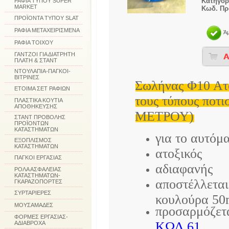
Κατηγορ
ΡΑΦΙΑ ΤΥΠΟΥ SUPER
MARKET
Κωδ. Πρ
ΠΡΟΪΟΝΤΑ ΤΥΠΟΥ SLAT
ΡΑΦΙΑ ΜΕΤΑΧΕΙΡΙΣΜΕΝΑ
Ά
ΡΑΦΙΑ ΤΟΙΧΟΥ
ΓΑΝΤΖΟΙ ΓΙΑ ΔΙΑΤΡΗΤΗ
ΠΛΑΤΗ & ΣΤΑΝΤ
ΝΤΟΥΛΑΠΙΑ-ΠΑΓΚΟΙ-
ΒΙΤΡΙΝΕΣ
Σωλήνας Φ10 Ατο
ΕΤΟΙΜΑ ΣΕΤ ΡΑΦΙΩΝ
τους τύπους ποτ
ΠΛΑΣΤΙΚΑ ΚΟΥΤΙΑ
ΑΠΟΘΗΚΕΥΣΗΣ
ΜΕΤΡΟΥ)
ΣΤΑΝΤ ΠΡΟΒΟΛΗΣ
ΠΡΟΪΟΝΤΩΝ
ΚΑΤΑΣΤΗΜΑΤΩΝ
για το αυτόμ
ΕΞΟΠΛΙΣΜΟΣ
ΚΑΤΑΣΤΗΜΑΤΩΝ
ατοξικός
ΠΑΓΚΟΙ ΕΡΓΑΣΙΑΣ
αδιαφανής
ΡΟΛΑ ΑΣΦΑΛΕΙΑΣ
ΚΑΤΑΣΤΗΜΑΤΩΝ-
αποστέλλεται
ΓΚΑΡΑΖΟΠΟΡΤΕΣ
ΣΥΡΤΑΡΙΕΡΕΣ
κουλούρα 50
ΜΟΥΣΑΜΑΔΕΣ
προσαρμόζετα
ΦΟΡΜΕΣ ΕΡΓΑΣΙΑΣ-
ΚΩΔ.61
ΑΔΙΑΒΡΟΧΑ