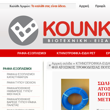
Καλάθι Αγορών:
Το καλάθι σας είναι άδειο.
Αρχική
Προφίλ
ΡΑΦΙΑ-ΕΞΟΠΛΙΣΜΟΙ
ΚΤΗΝΟΤΡΟΦΙΚΑ-ΕΙΔΗ PET
ΕΡ
Αρχική σελίδα
»
ΚΤΗΝΟΤΡΟΦΙΚΑ-ΕΙΔΗ
Φ10 ΑΤΟΞΙΚΟΣ ΤΡΟΦΟΔΟΣΙΑΣ ΠΟΤ
ΡΑΦΙΑ-ΕΞΟΠΛΙΣΜΟΙ
ΡΑΦΙΑ & ΕΞΟΠΛΙΣΜΟΙ
ΚΑΤΑΣΤΗΜΑΤΩΝ
ΣΩΛΗ
ΡΑΦΙΑ ΤΥΠΟΥ DEXION
ΑΤΟ
ΡΑΦΙΑ ΑΠΟΘΗΚΗΣ
ΗΜΙΒΑΡΕΩΣ ΤΥΠΟΥ
ΠΟΤ
MIDI RACK
ΜΕΤΡ
ΡΑΦΙΑ ΑΠΟΘΗΚΗΣ
ΒΑΡΕΩΣ ΤΥΠΟΥ-ΡΑΦΙΑ
ΠΑΛΕΤΑΣ